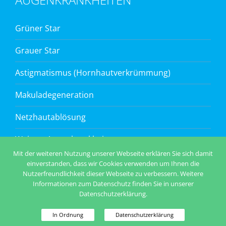
Grüner Star
Grauer Star
Astigmatismus (Hornhautverkrümmung)
Makuladegeneration
Netzhautablösung
Weitere Augenkrankheiten
Mit der weiteren Nutzung unserer Webseite erklären Sie sich damit
einverstanden, dass wir Cookies verwenden um Ihnen die
Nutzerfreundlichkeit dieser Webseite zu verbessern. Weitere
Informationen zum Datenschutz finden Sie in unserer
Datenschutzerklärung.
Copyright 2025 Excimer Augenlasern in Bratislava | Webdesign von
In Ordnung
Datenschutzerklärung
Ostheimer.at
Datenschutzinfo