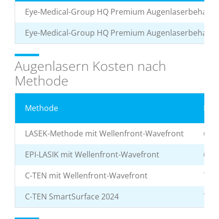
Eye-Medical-Group HQ Premium Augenlaserbehandlun
Eye-Medical-Group HQ Premium Augenlaserbehandlu
Augenlasern Kosten nach
Methode
Methode
Kos
LASEK-Methode mit Wellenfront-Wavefront
695 
EPI-LASIK mit Wellenfront-Wavefront
695 
C-TEN mit Wellenfront-Wavefront
795 
C-TEN SmartSurface 2024
795 