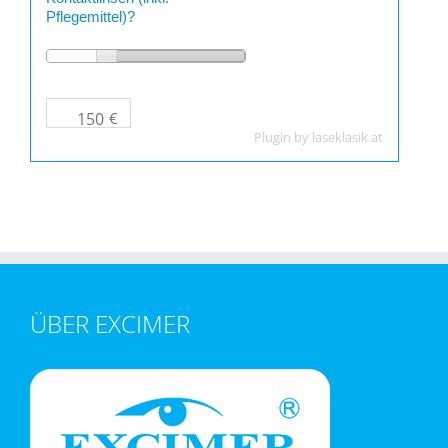
Pflegemittel)?
€
Plugin by
laseklasik.at
ÜBER EXCIMER