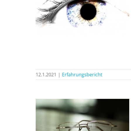
 Beste
 meines
!
icht
12.1.2021
|
Erfahrungsbericht
cheidung
m Anfang