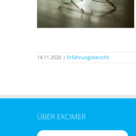
icht
14.11.2020
|
Erfahrungsbericht
ÜBER EXCIMER