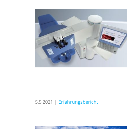
eidung,
fehlung
icht
5.5.2021
|
Erfahrungsbericht