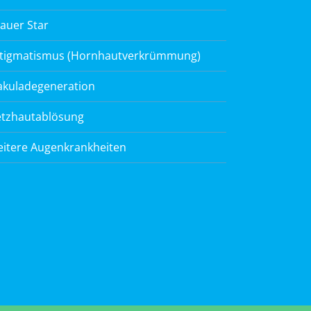
auer Star
tigmatismus (Hornhautverkrümmung)
kuladegeneration
tzhautablösung
itere Augenkrankheiten