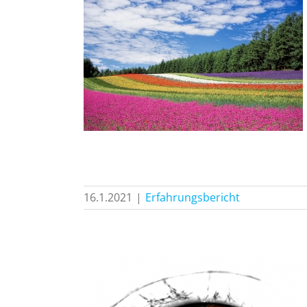
ht: Neues
eraugen
icht
16.1.2021
|
Erfahrungsbericht
ericht