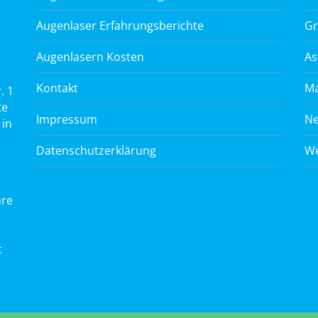
Augenlaser Erfahrungsberichte
Gr
Augenlasern Kosten
As
Kontakt
Ma
. 1
te
Impressum
Ne
 in
Datenschutzerklärung
We
hre
t