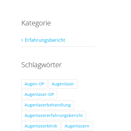
SEIT
auf
DIE
10
BESTEN
Kategorie
Erfahrungsbericht
Schlagwörter
Augen-OP
Augenlaser
Augenlaser-OP
Augenlaserbehandlung
Augenlasererfahrungsbericht
Augenlaserklinik
Augenlasern