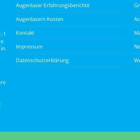
Augenlaser Erfahrungsberichte
Gr
Augenlasern Kosten
As
Kontakt
Ma
. 1
te
Impressum
Ne
 in
Datenschutzerklärung
We
hre
t