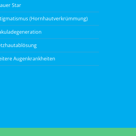
auer Star
tigmatismus (Hornhautverkrümmung)
kuladegeneration
tzhautablösung
itere Augenkrankheiten