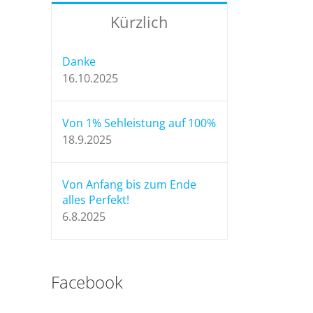
Kürzlich
Danke
16.10.2025
Von 1% Sehleistung auf 100%
18.9.2025
l
Von Anfang bis zum Ende
alles Perfekt!
6.8.2025
DANKE
Facebook
FÜR
Vo
ALLES
1%
ung
IHR
Danke
Seh